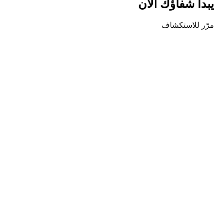
يبدأ شفاؤك الآن
مرّر للاستكشاف
مستقبلك طوع إرادتك لتشكله
لأننا نؤمن بإمكانياتك، نود إرشادك نحو حياة مليئة بالمعنى والتوازن وال