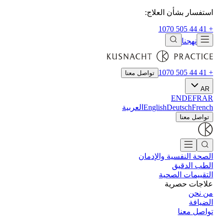
استفسار بشأن العلاج:
+ 41 44 505 1070
نهجنا
+ 41 44 505 1070
تواصل معنا
AR
EN
DE
FR
AR
French
Deutsch
English
العربية
تواصل معنا
الصحة النفسية والإدمان
الطب الدقيق
التقييمات الصحية
علاجات حصرية
من نحن
الضيافة
تواصل معنا