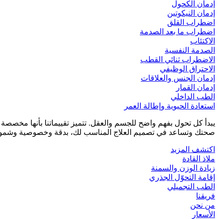
إدمان الكحول
إدمان النيكوتين
اضطراب القلق
اضطراب ما بعد الصدمة
الاكتئاب
الصدمة النفسية
الاضطراب ثنائي القطب
الاحتراق الوظيفي
إدمان الجنس والعلاقات
إدمان القمار
الطب الداخلي
استعادة الحيوية وإطالة العمر
يبدأ كل تحول بفهم واضح للجسم والعقل. تتميز تقييماتنا بأنها مخصص
صحتك وتساعد في تصميم العلاج المناسب لك، بدقة وخصوصية وشمول
اكتشف المزيد
ملاذ القادة
زيادة الوزن والسمنة
إقامة التحوّل الجذري
الطب التجميلي
فريقنا
من نحن
الأسعار