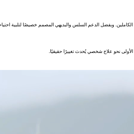
كاملين. وبفضل الدعم السلس والبديهي المصمم خصيصًا لتلبية احتياجات
ولى نحو علاج شخصي يُحدث تغييرًا حقيقيًا.