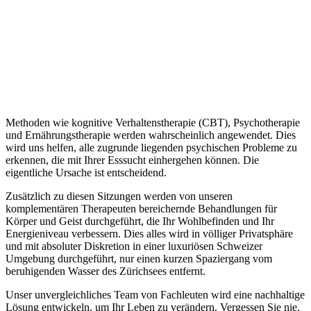
Spitzenteam aus renommierten Experten wird sich darauf
konzentrieren, Ihren Geist, Ihren Körper und Ihre Energie zu
verbessern und Ihre Einstellung zum Essen zu ändern, um Ihre
Episoden von zwanghafter Esssucht zu beseitigen. Jeder von uns ist
einzigartig und Ihr Genesungsplan wird dies widerspiegeln und
absolut individuell sein. Aber Sie werden wahrscheinlich von
unseren Ärzten Therapien erhalten, die sich auf die biomolekulare
Wiederherstellung (BIO-R®), Ihre Ernährung, Ihren Geist und Ihren
Lebensstil konzentrieren.
Methoden wie kognitive Verhaltenstherapie (CBT), Psychotherapie
und Ernährungstherapie werden wahrscheinlich angewendet. Dies
wird uns helfen, alle zugrunde liegenden psychischen Probleme zu
erkennen, die mit Ihrer Esssucht einhergehen können. Die
eigentliche Ursache ist entscheidend.
Zusätzlich zu diesen Sitzungen werden von unseren
komplementären Therapeuten bereichernde Behandlungen für
Körper und Geist durchgeführt, die Ihr Wohlbefinden und Ihr
Energieniveau verbessern. Dies alles wird in völliger Privatsphäre
und mit absoluter Diskretion in einer luxuriösen Schweizer
Umgebung durchgeführt, nur einen kurzen Spaziergang vom
beruhigenden Wasser des Zürichsees entfernt.
Unser unvergleichliches Team von Fachleuten wird eine nachhaltige
Lösung entwickeln, um Ihr Leben zu verändern. Vergessen Sie nie,