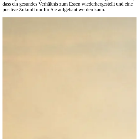
dass ein gesundes Verhältnis zum Essen wiederhergestellt und eine
positive Zukunft nur für Sie aufgebaut werden kann.