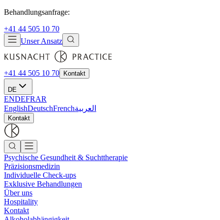
Behandlungsanfrage:
+41 44 505 10 70
Unser Ansatz
+41 44 505 10 70
Kontakt
DE
EN
DE
FR
AR
English
Deutsch
French
العربية
Kontakt
Psychische Gesundheit & Suchttherapie
Präzisionsmedizin
Individuelle Check-ups
Exklusive Behandlungen
Über uns
Hospitality
Kontakt
Alkoholabhängigkeit