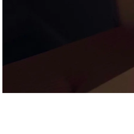
Über Kusnacht Practice
Kusnacht Practice unterstützt Klient:innen mit zwanghaftem