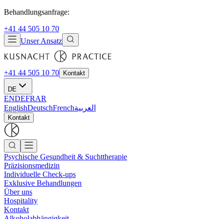
Behandlungsanfrage:
+41 44 505 10 70
Unser Ansatz
+41 44 505 10 70
Kontakt
DE
EN
DE
FR
AR
English
Deutsch
French
العربية
Kontakt
Psychische Gesundheit & Suchttherapie
Präzisionsmedizin
Individuelle Check-ups
Exklusive Behandlungen
Über uns
Hospitality
Kontakt
Alkoholabhängigkeit