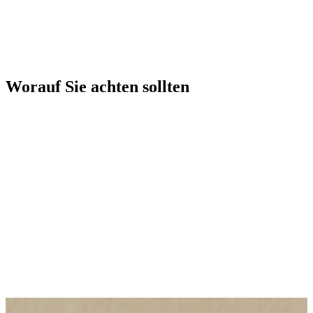
Kommt Ihnen das alles bekannt vor?
Wenn dies der Fall ist, denken Sie bitte daran, dass mit dem
richtigen Mass an fachkundiger persönlicher Betreuung und
Aufmerksamkeit eine vollständige Genesung möglich ist.
Worauf Sie achten sollten