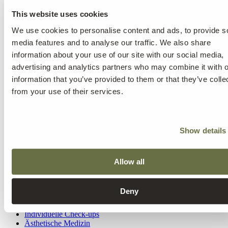
Wie überzeuge ich jemanden, der mir wichtig ist, die Kusnacht
Practice für eine Therapie aufzusuchen?
This website uses cookies
Was unterscheidet den Behandlungsansatz der Kusnacht Practice?
Wie lange kann ich erwarten, dass meine Behandlung in der
We use cookies to personalise content and ads, to provide s
Kusnacht Practice dauert?
media features and to analyse our traffic. We also share
Wer wird für meine Behandlung in der Kusnacht Practice
information about your use of our site with our social media,
verantwortlich sein?
advertising and analytics partners who may combine it with o
Wie wird mein Behandlungsprogramm aussehen?
Wird es meinem jetzigen Arzt/Therapeuten/Berater möglich sein,
information that you’ve provided to them or that they’ve colle
Vorschläge zu machen, was mein Behandlungsprogramm beinhalten
from your use of their services.
sollte (oder in der Vergangenheit beinhaltet hat)?
Wird jemand wissen, dass ich in der Kusnacht Practice behandelt
wurde?
Was passiert, wenn meine Behandlung in der Kusnacht Practice
Show details
endet?
Wo werde ich während meiner Behandlung wohnen?
Wie viel wird mich die Behandlung kosten?
Allow all
Psychische Gesundheit & Sucht
Deny
Innere Medizin
Regeneration & Longevity
Individuelle Check-ups
Ästhetische Medizin