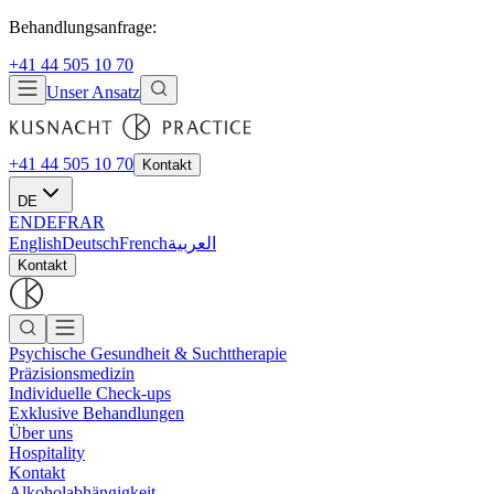
Behandlungsanfrage:
+41 44 505 10 70
Unser Ansatz
+41 44 505 10 70
Kontakt
DE
EN
DE
FR
AR
English
Deutsch
French
العربية
Kontakt
Psychische Gesundheit & Suchttherapie
Präzisionsmedizin
Individuelle Check-ups
Exklusive Behandlungen
Über uns
Hospitality
Kontakt
Alkoholabhängigkeit