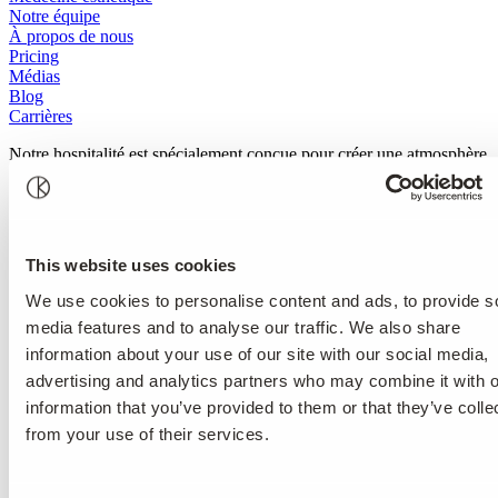
Notre équipe
À propos de nous
Pricing
Médias
Blog
Carrières
Notre hospitalité est spécialement conçue pour créer une atmosphère
de calme, de confort et de discrétion totale. Grâce à un
accompagnement personnalisé, fluide et intuitif, adapté à vos
besoins, nous vous aidons à vous concentrer entièrement sur votre
guérison, à l’abri des pressions extérieures et dans la sérénité.
This website uses cookies
Hospitalité
We use cookies to personalise content and ads, to provide s
We approach every enquiry with discretion and care — your first
media features and to analyse our traffic. We also share
step towards personalised, transformative treatment.
information about your use of our site with our social media,
Nous contacter
advertising and analytics partners who may combine it with o
information that you’ve provided to them or that they’ve colle
from your use of their services.
Santé mentale et dépendance
Médecine interne
Rajeunissement et longévité