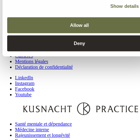
Examens de santé
Show details
Médecine esthétique
Hospitalité
Notre équipe‌
Allow all
Médias
Blog
FAQ
Deny
Contact
Carrières
Mentions légales
Déclaration de confidentialité
LinkedIn
Instagram
Facebook
Youtube
Santé mentale et dépendance
Médecine interne
Rajeunissement et longévité