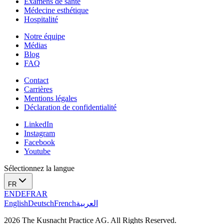
Examens de santé
Médecine esthétique
Hospitalité
Notre équipe‌
Médias
Blog
FAQ
Contact
Carrières
Mentions légales
Déclaration de confidentialité
LinkedIn
Instagram
Facebook
Youtube
Sélectionnez la langue
FR
EN
DE
FR
AR
English
Deutsch
French
العربية
2026 The Kusnacht Practice AG. All Rights Reserved.