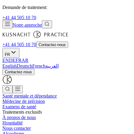
Demande de traitement:
+41 44 505 10 70
Notre approche
+41 44 505 10 70
Contactez-nous
FR
EN
DE
FR
AR
English
Deutsch
French
العربية
Contactez-nous
Santé mentale et dépendance
Médecine de précision
Examens de santé
Traitements exclusifs
À propos de nous
Hospitalité
Nous contacter
Alcoolisme