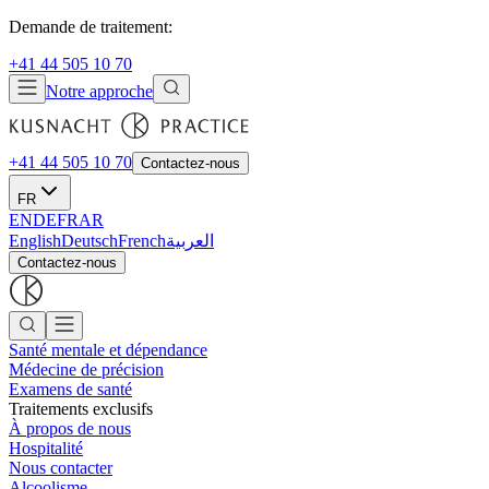
Demande de traitement:
+41 44 505 10 70
Notre approche
+41 44 505 10 70
Contactez-nous
FR
EN
DE
FR
AR
English
Deutsch
French
العربية
Contactez-nous
Santé mentale et dépendance
Médecine de précision
Examens de santé
Traitements exclusifs
À propos de nous
Hospitalité
Nous contacter
Alcoolisme