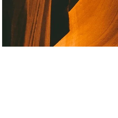
À propos de Kusnacht Practice
Kusnacht Practice est réputé pour son attention absolue, son
dévouement et sa précision, son honnêteté et sa transparence dans
un environnement chaleureux et empathique.
Avec les eaux pures du lac de Zurich clapotant sur les rives voisines
et enveloppées par la nature et l'air pur, le centre de traitement
propose un rééquilibrage et une restauration holistiques à 360 degrés
de l'esprit, du corps et de l'énergie.