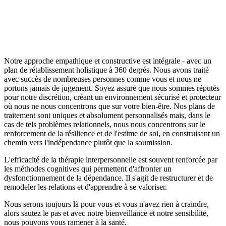
Comme vous vous en doutez, avec tant de personnes souffrant de
tels problèmes, il y a eu de grands progrès dans les traitements de la
co-dépendance. Vos problèmes peuvent être abordés et résolus en
douceur par nos professionnels, compétents et recourant à des
traitements fondés sur des preuves.
Notre approche empathique et constructive est intégrale - avec un
plan de rétablissement holistique à 360 degrés. Nous avons traité
avec succès de nombreuses personnes comme vous et nous ne
portons jamais de jugement. Soyez assuré que nous sommes réputés
pour notre discrétion, créant un environnement sécurisé et protecteur
où nous ne nous concentrons que sur votre bien-être. Nos plans de
traitement sont uniques et absolument personnalisés mais, dans le
cas de tels problèmes relationnels, nous nous concentrons sur le
renforcement de la résilience et de l'estime de soi, en construisant un
chemin vers l'indépendance plutôt que la soumission.
L'efficacité de la thérapie interpersonnelle est souvent renforcée par
les méthodes cognitives qui permettent d'affronter un
dysfonctionnement de la dépendance. Il s'agit de restructurer et de
remodeler les relations et d'apprendre à se valoriser.
Nous serons toujours là pour vous et vous n'avez rien à craindre,
alors sautez le pas et avec notre bienveillance et notre sensibilité,
nous pouvons vous ramener à la santé.