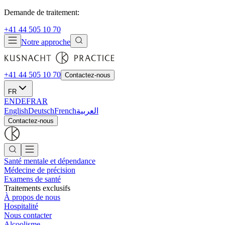
Demande de traitement:
+41 44 505 10 70
Notre approche
+41 44 505 10 70
Contactez-nous
FR
EN
DE
FR
AR
English
Deutsch
French
العربية
Contactez-nous
Santé mentale et dépendance
Médecine de précision
Examens de santé
Traitements exclusifs
À propos de nous
Hospitalité
Nous contacter
Alcoolisme