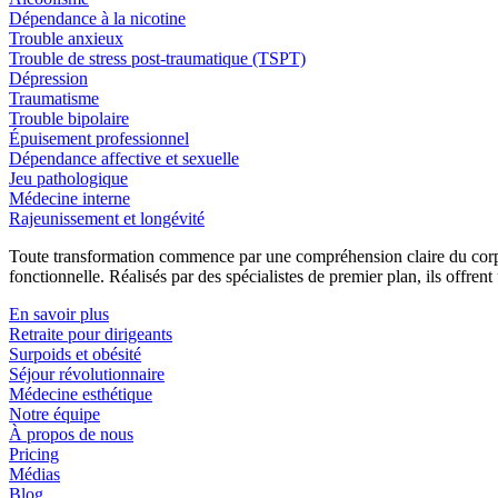
Dépendance à la nicotine
Trouble anxieux
Trouble de stress post-traumatique (TSPT)
Dépression
Traumatisme
Trouble bipolaire
Épuisement professionnel
Dépendance affective et sexuelle
Jeu pathologique
Médecine interne
Rajeunissement et longévité
Toute transformation commence par une compréhension claire du corps 
fonctionnelle. Réalisés par des spécialistes de premier plan, ils offren
En savoir plus
Retraite pour dirigeants
Surpoids et obésité
Séjour révolutionnaire
Médecine esthétique
Notre équipe
À propos de nous
Pricing
Médias
Blog