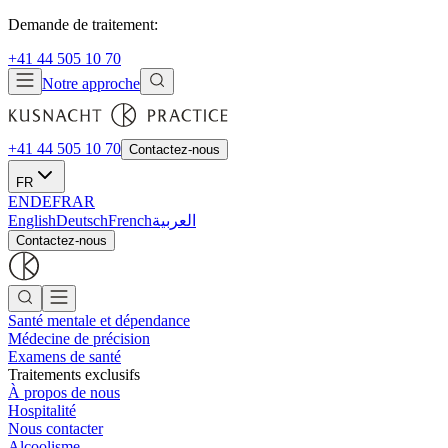
Demande de traitement:
+41 44 505 10 70
Notre approche
+41 44 505 10 70
Contactez-nous
FR
EN
DE
FR
AR
English
Deutsch
French
العربية
Contactez-nous
Santé mentale et dépendance
Médecine de précision
Examens de santé
Traitements exclusifs
À propos de nous
Hospitalité
Nous contacter
Alcoolisme