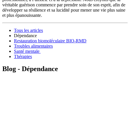
véritable guérison commence par prendre soin de son esprit, afin de
développer sa résilience et sa lucidité pour mener une vie plus saine
et plus épanouissante.
Tous les articles
Dépendance
Restauration biomoléculaire BIO-RMD
Troubles alimentaires
Santé mentale ‍‌‍‌‍‌‌‌‍‍‍‌‍‌‌‌‍‌‌‌‌‌‌‌‍‌‌‍‍‌‌‍‍‌‍‍‌‌‍‍‌‌‌‍‌‌‌‍‍‌‌‍‌‍‌‌‌‍‌‌‍‍‌‌‌‍‌‍‌‌‍‌‍‌‌‍‌‌‌‌‌‍‌‍‌‌‌‌‍‌‌‌‍‍‌‌‌‍‌‌‌‌‍‍‌‌‍‌‍‍‍‌‍‍‌‌‍‌‌‌‌‌‌‌‌‌‌‍‌‌‌‌‍‍‌‍‌‍‌‌‍‍‍‌‌‌‌‌‌‍‌‍‌‌‌‌‌‍‌‌‍‌‌‍‌‌‌‍‌‍‌‌‌‌‌‍‍‍‌‌‌‍‌‌‌‍‌‌‌‌‍‌‌‍‌‌‌‍‍‌‌‍‌‍‌‍‌‌‍‌‌‍‌‍‌‌‌‌‍‌‌‌‍‌‌‍‌‍‌‍‌‍‌‌‍‌‌‌‌‍‍‌‌‍‍‌‍‌‌‍‌‌‍‌‌‍‌‌‌‌‌‍‌‌‌‍‍‌‍‌‌‌‍‌‍‌‌‌‌‍‌‌‌‌‍‌‌‍‍‌‍‌‌‌‍‍‍‌‌‍‍‍‌‌‌‌‌‌‍‍‌‌‍‌‍‌‌‍‌‌‌‌‍‌‌‌‍‍‌‍‌‌‌‍‌‌‌‌‌‌‌‍‌‍‌‌‍‍‌‌‌‌‌‌‍‌‌‌‌‍‌‌‍‌‌‍‍‌‌‍‌‌‍‌‌‌‍‍‌‍‌‌‌‌‍‌‌‌‍‍‍‌‌‌‌‌‌‍‍‍‌‌‍‌‍‌‌‌‍‌‍‌‍‌‌‌‍‍‍‌‍‌‌‌‍‌‌‍‌‌‍‌‌‌‌‌‌‌‍‌‌‍‍‌‌‍‍‌‍‌‍‍‌‌‍‌‌‌‌‌‌‌‌‌‌‍‌‌‌‌‍‍‌‍‌‍‌‌‍‍‍‌‌‌‌‌‌‍‌‍‌‌‌‌‌‍‌‌‍‌‌‍‌‌‌‍‌‍‌‌‌‌‌‍‍‍‌‍‌‌‌‍‌‌‌‍‌‌‌‌‍‌‌‍‌‌‌‍‍‌‌‍‌‍‌‍‌‌‍‌‌‍‌‍‌‌‌‌‍‌‌‌‍‌‌‍‌‍‌‍‌‍‌‍‌‌‍‌‌‌‌‍‍‌‌‍‍‌‍‌‌‍‌‌‍‌‌‍‌‌‌‌‌‍‌‌‌‍‍‌‍‌‌‌‍‌‍‌‌‌‌‍‌‌‌‌‍‌‌‍‍‌‍‌‌‌‍‍‍‌‌‍‍‍‌‌‌‌‌‌‍‍‌‌‍‌‍‌‌‍‌‌‌‌‍‌‌‍‌‍‌‌‍‌‌‌‍‌‌‌‍‌‌‌‍‌‌‌‍‍‌‌‌‍‌‍‌‌‌‌‌‌‌‌‍‍‌‍‌‍‍‌‌‌‍‍‌‍‌‌‌‍‌‍‍‌
Thérapies
Blog - Dépendance