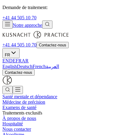
Demande de traitement:
+41 44 505 10 70
Notre approche
+41 44 505 10 70
Contactez-nous
FR
EN
DE
FR
AR
English
Deutsch
French
العربية
Contactez-nous
Santé mentale et dépendance
Médecine de précision
Examens de santé
Traitements exclusifs
À propos de nous
Hospitalité
Nous contacter
Alcoolisme