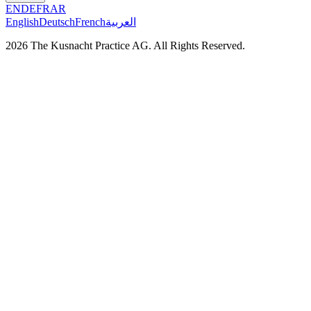
EN
DE
FR
AR
English
Deutsch
French
العربية
2026 The Kusnacht Practice AG. All Rights Reserved.