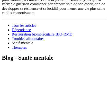
véritable guérison commence par prendre soin de son esprit, afin de
développer sa résilience et sa lucidité pour mener une vie plus saine
et plus épanouissante.
Tous les articles
Dépendance
Restauration biomoléculaire BIO-RMD
Troubles alimentaires
Santé mentale ‍‌‍‌‍‌‌‌‍‍‍‌‍‌‌‌‍‌‌‌‌‌‌‌‍‌‌‍‍‌‌‍‍‌‍‍‌‌‍‍‌‌‌‍‌‌‌‍‍‌‌‍‌‍‌‌‌‍‌‌‍‍‌‌‌‍‌‍‌‌‍‌‍‌‌‍‌‌‌‌‌‍‌‍‌‌‌‌‍‌‌‌‍‍‌‌‌‍‌‌‌‌‍‍‌‌‍‌‍‍‍‌‍‍‌‌‍‌‌‌‌‌‌‌‌‌‌‍‌‌‌‌‍‍‌‍‌‍‌‌‍‍‍‌‌‌‌‌‌‍‌‍‌‌‌‌‌‍‌‌‍‌‌‍‌‌‌‍‌‍‌‌‌‌‌‍‍‍‌‌‌‍‌‌‌‍‌‌‌‌‍‌‌‍‌‌‌‍‍‌‌‍‌‍‌‍‌‌‍‌‌‍‌‍‌‌‌‌‍‌‌‌‍‌‌‍‌‍‌‍‌‍‌‌‍‌‌‌‌‍‍‌‌‍‍‌‍‌‌‍‌‌‍‌‌‍‌‌‌‌‌‍‌‌‌‍‍‌‍‌‌‌‍‌‍‌‌‌‌‍‌‌‌‌‍‌‌‍‍‌‍‌‌‌‍‍‍‌‌‍‍‍‌‌‌‌‌‌‍‍‌‌‍‌‍‌‌‍‌‌‌‌‍‌‌‌‍‍‌‍‌‌‌‍‌‌‌‌‌‌‌‍‌‍‌‌‍‍‌‌‌‌‌‌‍‌‌‌‌‍‌‌‍‌‌‍‍‌‌‍‌‌‍‌‌‌‍‍‌‍‌‌‌‌‍‌‌‌‍‍‍‌‌‌‌‌‌‍‍‍‌‌‍‌‍‌‌‌‍‌‍‌‍‌‌‌‍‍‍‌‍‌‌‌‍‌‌‍‌‌‍‌‌‌‌‌‌‌‍‌‌‍‍‌‌‍‍‌‍‌‍‍‌‌‍‌‌‌‌‌‌‌‌‌‌‍‌‌‌‌‍‍‌‍‌‍‌‌‍‍‍‌‌‌‌‌‌‍‌‍‌‌‌‌‌‍‌‌‍‌‌‍‌‌‌‍‌‍‌‌‌‌‌‍‍‍‌‍‌‌‌‍‌‌‌‍‌‌‌‌‍‌‌‍‌‌‌‍‍‌‌‍‌‍‌‍‌‌‍‌‌‍‌‍‌‌‌‌‍‌‌‌‍‌‌‍‌‍‌‍‌‍‌‍‌‌‍‌‌‌‌‍‍‌‌‍‍‌‍‌‌‍‌‌‍‌‌‍‌‌‌‌‌‍‌‌‌‍‍‌‍‌‌‌‍‌‍‌‌‌‌‍‌‌‌‌‍‌‌‍‍‌‍‌‌‌‍‍‍‌‌‍‍‍‌‌‌‌‌‌‍‍‌‌‍‌‍‌‌‍‌‌‌‌‍‌‌‍‌‍‌‌‍‌‌‌‍‌‌‌‍‌‌‌‍‌‌‌‍‍‌‌‌‍‌‍‌‌‌‌‌‌‌‌‍‍‌‍‌‍‍‌‌‌‍‍‌‍‌‌‌‍‌‍‍‌
Thérapies
Blog - Santé mentale ‍‌‍‌‍‌‌‌‍‍‍‌‍‌‌‌‍‌‌‌‌‌‌‌‍‌‌‍‍‌‌‍‍‌‍‍‌‌‍‍‌‌‌‍‌‌‌‍‍‌‌‍‌‍‌‌‌‍‌‌‍‍‌‌‌‍‌‍‌‌‍‌‍‌‌‍‌‌‌‌‌‍‌‍‌‌‌‌‍‌‌‌‍‍‌‌‌‍‌‌‌‌‍‍‌‌‍‌‍‍‍‌‍‍‌‌‍‌‌‌‌‌‌‌‌‌‌‍‌‌‌‌‍‍‌‍‌‍‌‌‍‍‍‌‌‌‌‌‌‍‌‍‌‌‌‌‌‍‌‌‍‌‌‍‌‌‌‍‌‍‌‌‌‌‌‍‍‍‌‌‌‍‌‌‌‍‌‌‌‌‍‌‌‍‌‌‌‍‍‌‌‍‌‍‌‍‌‌‍‌‌‍‌‍‌‌‌‌‍‌‌‌‍‌‌‍‌‍‌‍‌‍‌‌‍‌‌‌‌‍‍‌‌‍‍‌‍‌‌‍‌‌‍‌‌‍‌‌‌‌‌‍‌‌‌‍‍‌‍‌‌‌‍‌‍‌‌‌‌‍‌‌‌‌‍‌‌‍‍‌‍‌‌‌‍‍‍‌‌‍‍‍‌‌‌‌‌‌‍‍‌‌‍‌‍‌‌‍‌‌‌‌‍‌‌‌‍‍‌‍‌‌‌‍‌‌‌‌‌‌‌‍‌‍‌‌‍‍‌‌‌‌‌‌‍‌‌‌‌‍‌‌‍‌‌‍‍‌‌‍‌‌‍‌‌‌‍‍‌‍‌‌‌‌‍‌‌‌‍‍‍‌‌‌‌‌‌‍‍‍‌‌‍‌‍‌‌‌‍‌‍‌‍‌‌‌‍‍‍‌‍‌‌‌‍‌‌‍‌‌‍‌‌‌‌‌‌‌‍‌‌‍‍‌‌‍‍‌‍‌‍‍‌‌‍‌‌‌‌‌‌‌‌‌‌‍‌‌‌‌‍‍‌‍‌‍‌‌‍‍‍‌‌‌‌‌‌‍‌‍‌‌‌‌‌‍‌‌‍‌‌‍‌‌‌‍‌‍‌‌‌‌‌‍‍‍‌‍‌‌‌‍‌‌‌‍‌‌‌‌‍‌‌‍‌‌‌‍‍‌‌‍‌‍‌‍‌‌‍‌‌‍‌‍‌‌‌‌‍‌‌‌‍‌‌‍‌‍‌‍‌‍‌‍‌‌‍‌‌‌‌‍‍‌‌‍‍‌‍‌‌‍‌‌‍‌‌‍‌‌‌‌‌‍‌‌‌‍‍‌‍‌‌‌‍‌‍‌‌‌‌‍‌‌‌‌‍‌‌‍‍‌‍‌‌‌‍‍‍‌‌‍‍‍‌‌‌‌‌‌‍‍‌‌‍‌‍‌‌‍‌‌‌‌‍‌‌‍‌‍‌‌‍‌‌‌‍‌‌‌‍‌‌‌‍‌‌‌‍‍‌‌‌‍‌‍‌‌‌‌‌‌‌‌‍‍‌‍‌‍‍‌‌‌‍‍‌‍‌‌‌‍‌‍‍‌