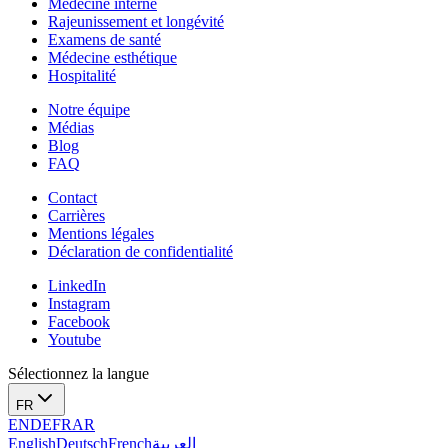
Médecine interne
Rajeunissement et longévité
Examens de santé
Médecine esthétique
Hospitalité
Notre équipe‌
Médias
Blog
FAQ
Contact
Carrières
Mentions légales
Déclaration de confidentialité
LinkedIn
Instagram
Facebook
Youtube
Sélectionnez la langue
FR
EN
DE
FR
AR
English
Deutsch
French
العربية