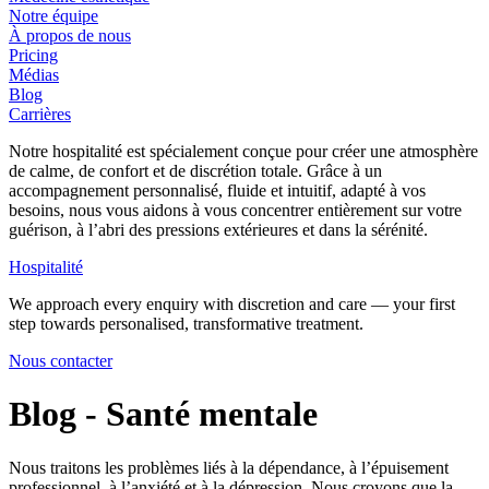
Notre équipe
À propos de nous
Pricing
Médias
Blog
Carrières
Notre hospitalité est spécialement conçue pour créer une atmosphère
de calme, de confort et de discrétion totale. Grâce à un
accompagnement personnalisé, fluide et intuitif, adapté à vos
besoins, nous vous aidons à vous concentrer entièrement sur votre
guérison, à l’abri des pressions extérieures et dans la sérénité.
Hospitalité
We approach every enquiry with discretion and care — your first
step towards personalised, transformative treatment.
Nous contacter
Blog - Santé mentale ‍‌‍‌‍‌‌‌‍‍‍‌‍‌‌‌‍‌‌‌‌‌‌‌‍‌‌‍‍‌‌‍‍‌‍‍‌‌‍‍‌‌‌‍‌‌‌‍‍‌‌‍‌‍‌‌‌‍‌‌‍‍‌‌‌‍‌‍‌‌‍‌‍‌‌‍‌‌‌‌‌‍‌‍‌‌‌‌‍‌‌‌‍‍‌‌‌‍‌‌‌‌‍‍‌‌‍‌‍‍‍‌‍‍‌‌‍‌‌‌‌‌‌‌‌‌‌‍‌‌‌‌‍‍‌‍‌‍‌‌‍‍‍‌‌‌‌‌‌‍‌‍‌‌‌‌‌‍‌‌‍‌‌‍‌‌‌‍‌‍‌‌‌‌‌‍‍‍‌‌‌‍‌‌‌‍‌‌‌‌‍‌‌‍‌‌‌‍‍‌‌‍‌‍‌‍‌‌‍‌‌‍‌‍‌‌‌‌‍‌‌‌‍‌‌‍‌‍‌‍‌‍‌‌‍‌‌‌‌‍‍‌‌‍‍‌‍‌‌‍‌‌‍‌‌‍‌‌‌‌‌‍‌‌‌‍‍‌‍‌‌‌‍‌‍‌‌‌‌‍‌‌‌‌‍‌‌‍‍‌‍‌‌‌‍‍‍‌‌‍‍‍‌‌‌‌‌‌‍‍‌‌‍‌‍‌‌‍‌‌‌‌‍‌‌‌‍‍‌‍‌‌‌‍‌‌‌‌‌‌‌‍‌‍‌‌‍‍‌‌‌‌‌‌‍‌‌‌‌‍‌‌‍‌‌‍‍‌‌‍‌‌‍‌‌‌‍‍‌‍‌‌‌‌‍‌‌‌‍‍‍‌‌‌‌‌‌‍‍‍‌‌‍‌‍‌‌‌‍‌‍‌‍‌‌‌‍‍‍‌‍‌‌‌‍‌‌‍‌‌‍‌‌‌‌‌‌‌‍‌‌‍‍‌‌‍‍‌‍‌‍‍‌‌‍‌‌‌‌‌‌‌‌‌‌‍‌‌‌‌‍‍‌‍‌‍‌‌‍‍‍‌‌‌‌‌‌‍‌‍‌‌‌‌‌‍‌‌‍‌‌‍‌‌‌‍‌‍‌‌‌‌‌‍‍‍‌‍‌‌‌‍‌‌‌‍‌‌‌‌‍‌‌‍‌‌‌‍‍‌‌‍‌‍‌‍‌‌‍‌‌‍‌‍‌‌‌‌‍‌‌‌‍‌‌‍‌‍‌‍‌‍‌‍‌‌‍‌‌‌‌‍‍‌‌‍‍‌‍‌‌‍‌‌‍‌‌‍‌‌‌‌‌‍‌‌‌‍‍‌‍‌‌‌‍‌‍‌‌‌‌‍‌‌‌‌‍‌‌‍‍‌‍‌‌‌‍‍‍‌‌‍‍‍‌‌‌‌‌‌‍‍‌‌‍‌‍‌‌‍‌‌‌‌‍‌‌‍‌‍‌‌‍‌‌‌‍‌‌‌‍‌‌‌‍‌‌‌‍‍‌‌‌‍‌‍‌‌‌‌‌‌‌‌‍‍‌‍‌‍‍‌‌‌‍‍‌‍‌‌‌‍‌‍‍‌
Nous traitons les problèmes liés à la dépendance, à l’épuisement
professionnel, à l’anxiété et à la dépression. Nous croyons que la