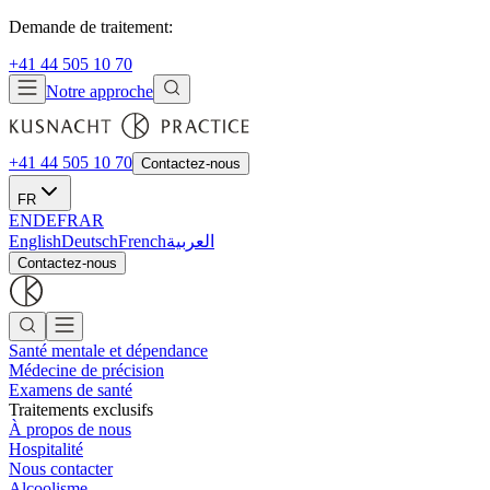
Demande de traitement:
+41 44 505 10 70
Notre approche
+41 44 505 10 70
Contactez-nous
FR
EN
DE
FR
AR
English
Deutsch
French
العربية
Contactez-nous
Santé mentale et dépendance
Médecine de précision
Examens de santé
Traitements exclusifs
À propos de nous
Hospitalité
Nous contacter
Alcoolisme