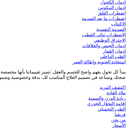
إدمان الكحول
إدمان النيكوتين
اضطراب القلق
اضطراب ما بعد الصدمة
الاكتئاب
الصدمة النفسية
الاضطراب ثنائي القطب
الاحتراق الوظيفي
إدمان الجنس والعلاقات
إدمان القمار
الطب الداخلي
استعادة الحيوية وإطالة العمر
يبدأ كل تحول بفهم واضح للجسم والعقل. تتميز تقييماتنا بأنها مخصص
صحتك وتساعد في تصميم العلاج المناسب لك، بدقة وخصوصية وشمول
اكتشف المزيد
ملاذ القادة
زيادة الوزن والسمنة
إقامة التحوّل الجذري
الطب التجميلي
فريقنا
من نحن
الأسعار