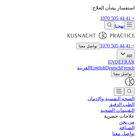
استفسار بشأن العلاج:
+ 41 44 505 1070
نهجنا
+ 41 44 505 1070
تواصل معنا
AR
EN
DE
FR
AR
French
Deutsch
English
العربية
تواصل معنا
الصحة النفسية والإدمان
الطب الدقيق
التقييمات الصحية
علاجات حصرية
من نحن
الضيافة
تواصل معنا