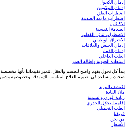
إدمان الكحول
إدمان النيكوتين
اضطراب القلق
اضطراب ما بعد الصدمة
الاكتئاب
الصدمة النفسية
الاضطراب ثنائي القطب
الاحتراق الوظيفي
إدمان الجنس والعلاقات
إدمان القمار
الطب الداخلي
استعادة الحيوية وإطالة العمر
يبدأ كل تحول بفهم واضح للجسم والعقل. تتميز تقييماتنا بأنها مخصص
صحتك وتساعد في تصميم العلاج المناسب لك، بدقة وخصوصية وشمول
اكتشف المزيد
ملاذ القادة
زيادة الوزن والسمنة
إقامة التحوّل الجذري
الطب التجميلي
فريقنا
من نحن
الأسعار