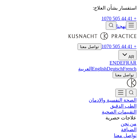
استفسار بشأن العلاج:
+ 41 44 505 1070
نهجنا
+ 41 44 505 1070
تواصل معنا
AR
EN
DE
FR
AR
French
Deutsch
English
العربية
تواصل معنا
الصحة النفسية والإدمان
الطب الدقيق
التقييمات الصحية
علاجات حصرية
من نحن
الضيافة
تواصل معنا