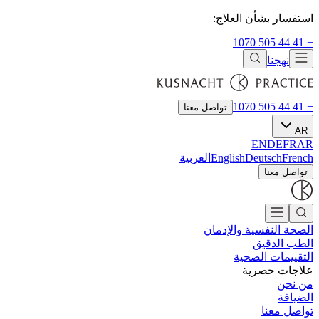
استفسار بشأن العلاج:
+ 41 44 505 1070
نهجنا
+ 41 44 505 1070
تواصل معنا
AR
EN
DE
FR
AR
French
Deutsch
English
العربية
تواصل معنا
الصحة النفسية والإدمان
الطب الدقيق
التقييمات الصحية
علاجات حصرية
من نحن
الضيافة
تواصل معنا