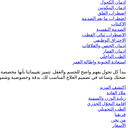
إدمان الكحول
إدمان النيكوتين
اضطراب القلق
اضطراب ما بعد الصدمة
الاكتئاب
الصدمة النفسية
الاضطراب ثنائي القطب
الاحتراق الوظيفي
إدمان الجنس والعلاقات
إدمان القمار
الطب الداخلي
استعادة الحيوية وإطالة العمر
يبدأ كل تحول بفهم واضح للجسم والعقل. تتميز تقييماتنا بأنها مخصص
صحتك وتساعد في تصميم العلاج المناسب لك، بدقة وخصوصية وشمول
اكتشف المزيد
ملاذ القادة
زيادة الوزن والسمنة
إقامة التحوّل الجذري
الطب التجميلي
فريقنا
من نحن
الأسعار