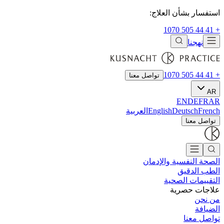
استفسار بشأن العلاج:
+ 41 44 505 1070
نهجنا
+ 41 44 505 1070
تواصل معنا
AR
EN
DE
FR
AR
French
Deutsch
English
العربية
تواصل معنا
الصحة النفسية والإدمان
الطب الدقيق
التقييمات الصحية
علاجات حصرية
من نحن
الضيافة
تواصل معنا