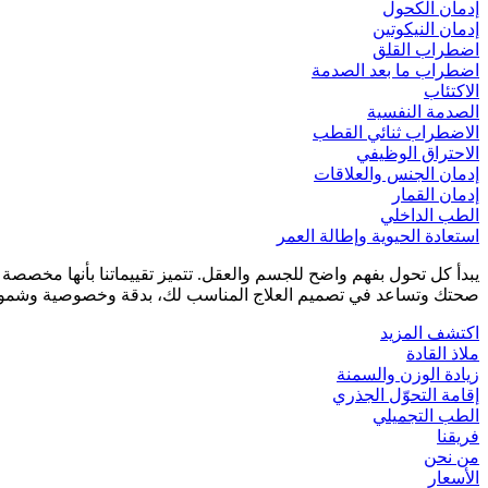
إدمان الكحول
إدمان النيكوتين
اضطراب القلق
اضطراب ما بعد الصدمة
الاكتئاب
الصدمة النفسية
الاضطراب ثنائي القطب
الاحتراق الوظيفي
إدمان الجنس والعلاقات
إدمان القمار
الطب الداخلي
استعادة الحيوية وإطالة العمر
يبدأ كل تحول بفهم واضح للجسم والعقل. تتميز تقييماتنا بأنها مخصص
صحتك وتساعد في تصميم العلاج المناسب لك، بدقة وخصوصية وشمول
اكتشف المزيد
ملاذ القادة
زيادة الوزن والسمنة
إقامة التحوّل الجذري
الطب التجميلي
فريقنا
من نحن
الأسعار