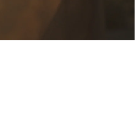
عن مركز كوشناخت
يشتهر مركز كوشناخت باهتمامه البالغ بتقديم رعاية طبية متكاملة تق
الطبيعة الخلاّبة والهواء النقيّ، ما يساعد في توفير نهج شامل لعلاج إ
يجمع مركز كوشناخت بين المعايير السويسرية للتميّز، والرفاهية، والتك
محلّ إقامته الفخم بفيلا من فئة خمس نجوم، مع توفير أعلى مستويات ا