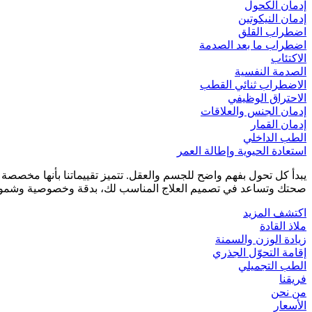
إدمان الكحول
إدمان النيكوتين
اضطراب القلق
اضطراب ما بعد الصدمة
الاكتئاب
الصدمة النفسية
الاضطراب ثنائي القطب
الاحتراق الوظيفي
إدمان الجنس والعلاقات
إدمان القمار
الطب الداخلي
استعادة الحيوية وإطالة العمر
يبدأ كل تحول بفهم واضح للجسم والعقل. تتميز تقييماتنا بأنها مخصص
صحتك وتساعد في تصميم العلاج المناسب لك، بدقة وخصوصية وشمول
اكتشف المزيد
ملاذ القادة
زيادة الوزن والسمنة
إقامة التحوّل الجذري
الطب التجميلي
فريقنا
من نحن
الأسعار