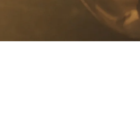
والدفء والتعاطف، بالإضافة إلى موقعه على مقربة من بحيرة زيورخ وسط
ة تتّسم بالتعاطف والدفء. ويتلقّى كلّ ضيف معاملةً خاصة وفريدة في