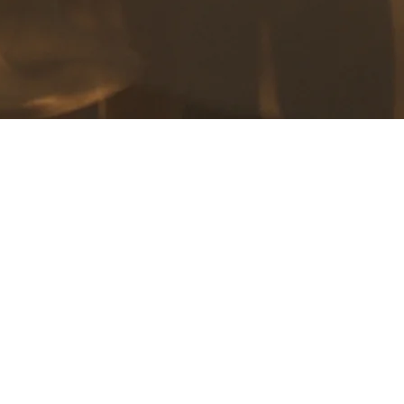
وم على الاهتمام التفاصيل الدقيقة في بيئة تتّسم بالصدق والشفافية 
دمان الأدوية عن طريق استعادة التوازن العاطفي البدني.
نولوجيا الحديثة، والخبرة الطبيّة لأخصّائيين مشهورين عالمياً، في بيئ
لكفاءة المهنية والرعاية والخصوصية له.