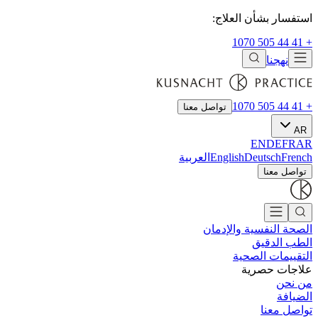
استفسار بشأن العلاج:
+ 41 44 505 1070
نهجنا
+ 41 44 505 1070
تواصل معنا
AR
EN
DE
FR
AR
French
Deutsch
English
العربية
تواصل معنا
الصحة النفسية والإدمان
الطب الدقيق
التقييمات الصحية
علاجات حصرية
من نحن
الضيافة
تواصل معنا