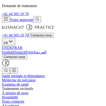
Demande de traitement:
+41 44 505 10 70
Notre approche
+41 44 505 10 70
Contactez-nous
FR
EN
DE
FR
AR
English
Deutsch
French
العربية
Contactez-nous
Santé mentale et dépendance
Médecine de précision
Examens de santé
Traitements exclusifs
À propos de nous
Hospitalité
Nous contacter
Alcoolisme