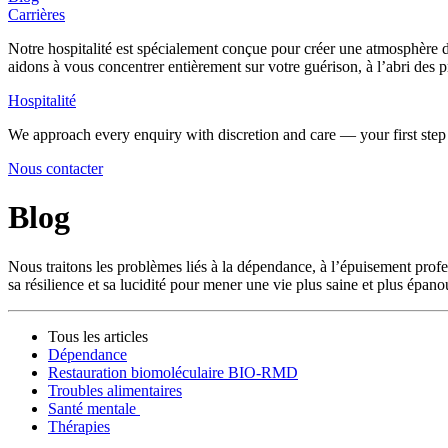
Carrières
Notre hospitalité est spécialement conçue pour créer une atmosphère de
aidons à vous concentrer entièrement sur votre guérison, à l’abri des pr
Hospitalité
We approach every enquiry with discretion and care — your first step 
Nous contacter
Blog
Nous traitons les problèmes liés à la dépendance, à l’épuisement profe
sa résilience et sa lucidité pour mener une vie plus saine et plus épano
Tous les articles
Dépendance
Restauration biomoléculaire BIO-RMD
Troubles alimentaires
Santé mentale ‍‌‍‌‍‌‌‌‍‍‍‌‍‌‌‌‍‌‌‌‌‌‌‌‍‌‌‍‍‌‌‍‍‌‍‍‌‌‍‍‌‌‌‍‌‌‌‍‍‌‌‍‌‍‌‌‌‍‌‌‍‍‌‌‌‍‌‍‌‌‍‌‍‌‌‍‌‌‌‌‌‍‌‍‌‌‌‌‍‌‌‌‍‍‌‌‌‍‌‌‌‌‍‍‌‌‍‌‍‍‍‌‍‍‌‌‍‌‌‌‌‌‌‌‌‌‌‍‌‌‌‌‍‍‌‍‌‍‌‌‍‍‍‌‌‌‌‌‌‍‌‍‌‌‌‌‌‍‌‌‍‌‌‍‌‌‌‍‌‍‌‌‌‌‌‍‍‍‌‌‌‍‌‌‌‍‌‌‌‌‍‌‌‍‌‌‌‍‍‌‌‍‌‍‌‍‌‌‍‌‌‍‌‍‌‌‌‌‍‌‌‌‍‌‌‍‌‍‌‍‌‍‌‌‍‌‌‌‌‍‍‌‌‍‍‌‍‌‌‍‌‌‍‌‌‍‌‌‌‌‌‍‌‌‌‍‍‌‍‌‌‌‍‌‍‌‌‌‌‍‌‌‌‌‍‌‌‍‍‌‍‌‌‌‍‍‍‌‌‍‍‍‌‌‌‌‌‌‍‍‌‌‍‌‍‌‌‍‌‌‌‌‍‌‌‌‍‍‌‍‌‌‌‍‌‌‌‌‌‌‌‍‌‍‌‌‍‍‌‌‌‌‌‌‍‌‌‌‌‍‌‌‍‌‌‍‍‌‌‍‌‌‍‌‌‌‍‍‌‍‌‌‌‌‍‌‌‌‍‍‍‌‌‌‌‌‌‍‍‍‌‌‍‌‍‌‌‌‍‌‍‌‍‌‌‌‍‍‍‌‍‌‌‌‍‌‌‍‌‌‍‌‌‌‌‌‌‌‍‌‌‍‍‌‌‍‍‌‍‌‍‍‌‌‍‌‌‌‌‌‌‌‌‌‌‍‌‌‌‌‍‍‌‍‌‍‌‌‍‍‍‌‌‌‌‌‌‍‌‍‌‌‌‌‌‍‌‌‍‌‌‍‌‌‌‍‌‍‌‌‌‌‌‍‍‍‌‍‌‌‌‍‌‌‌‍‌‌‌‌‍‌‌‍‌‌‌‍‍‌‌‍‌‍‌‍‌‌‍‌‌‍‌‍‌‌‌‌‍‌‌‌‍‌‌‍‌‍‌‍‌‍‌‍‌‌‍‌‌‌‌‍‍‌‌‍‍‌‍‌‌‍‌‌‍‌‌‍‌‌‌‌‌‍‌‌‌‍‍‌‍‌‌‌‍‌‍‌‌‌‌‍‌‌‌‌‍‌‌‍‍‌‍‌‌‌‍‍‍‌‌‍‍‍‌‌‌‌‌‌‍‍‌‌‍‌‍‌‌‍‌‌‌‌‍‌‌‍‌‍‌‌‍‌‌‌‍‌‌‌‍‌‌‌‍‌‌‌‍‍‌‌‌‍‌‍‌‌‌‌‌‌‌‌‍‍‌‍‌‍‍‌‌‌‍‍‌‍‌‌‌‍‌‍‍‌
Thérapies