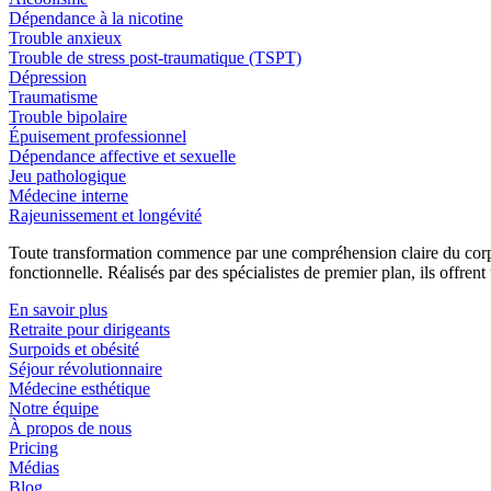
Dépendance à la nicotine
Trouble anxieux
Trouble de stress post-traumatique (TSPT)
Dépression
Traumatisme
Trouble bipolaire
Épuisement professionnel
Dépendance affective et sexuelle
Jeu pathologique
Médecine interne
Rajeunissement et longévité
Toute transformation commence par une compréhension claire du corps 
fonctionnelle. Réalisés par des spécialistes de premier plan, ils offren
En savoir plus
Retraite pour dirigeants
Surpoids et obésité
Séjour révolutionnaire
Médecine esthétique
Notre équipe
À propos de nous
Pricing
Médias
Blog