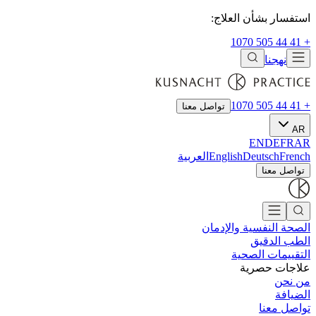
استفسار بشأن العلاج:
+ 41 44 505 1070
نهجنا
+ 41 44 505 1070
تواصل معنا
AR
EN
DE
FR
AR
French
Deutsch
English
العربية
تواصل معنا
الصحة النفسية والإدمان
الطب الدقيق
التقييمات الصحية
علاجات حصرية
من نحن
الضيافة
تواصل معنا