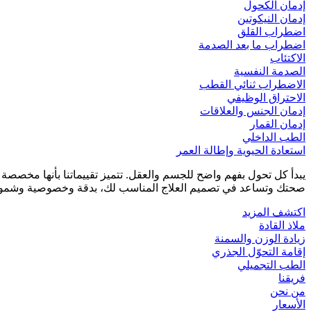
إدمان الكحول
إدمان النيكوتين
اضطراب القلق
اضطراب ما بعد الصدمة
الاكتئاب
الصدمة النفسية
الاضطراب ثنائي القطب
الاحتراق الوظيفي
إدمان الجنس والعلاقات
إدمان القمار
الطب الداخلي
استعادة الحيوية وإطالة العمر
يبدأ كل تحول بفهم واضح للجسم والعقل. تتميز تقييماتنا بأنها مخصص
صحتك وتساعد في تصميم العلاج المناسب لك، بدقة وخصوصية وشمول
اكتشف المزيد
ملاذ القادة
زيادة الوزن والسمنة
إقامة التحوّل الجذري
الطب التجميلي
فريقنا
من نحن
الأسعار