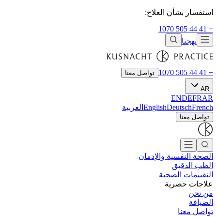
استفسار بشأن العلاج:
+ 41 44 505 1070
نهجنا
+ 41 44 505 1070
تواصل معنا
AR
EN
DE
FR
AR
French
Deutsch
English
العربية
تواصل معنا
الصحة النفسية والإدمان
الطب الدقيق
التقييمات الصحية
علاجات حصرية
من نحن
الضيافة
تواصل معنا