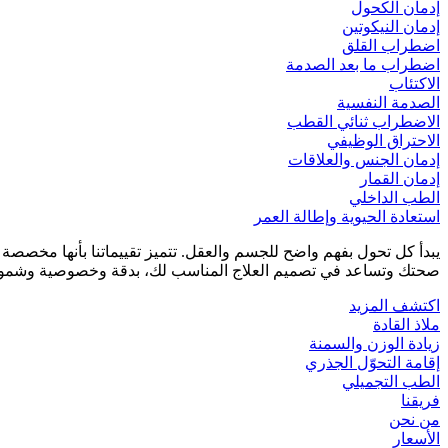
إدمان الكحول
إدمان النيكوتين
اضطراب القلق
اضطراب ما بعد الصدمة
الاكتئاب
الصدمة النفسية
الاضطراب ثنائي القطب
الاحتراق الوظيفي
إدمان الجنس والعلاقات
إدمان القمار
الطب الداخلي
استعادة الحيوية وإطالة العمر
يبدأ كل تحول بفهم واضح للجسم والعقل. تتميز تقييماتنا بأنها مخصص
صحتك وتساعد في تصميم العلاج المناسب لك، بدقة وخصوصية وشمول
اكتشف المزيد
ملاذ القادة
زيادة الوزن والسمنة
إقامة التحوّل الجذري
الطب التجميلي
فريقنا
من نحن
الأسعار