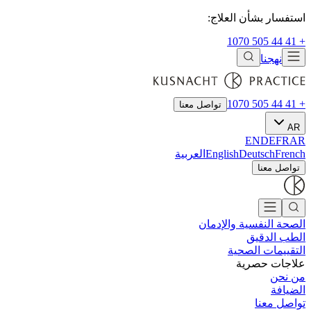
استفسار بشأن العلاج:
+ 41 44 505 1070
نهجنا
+ 41 44 505 1070
تواصل معنا
AR
EN
DE
FR
AR
French
Deutsch
English
العربية
تواصل معنا
الصحة النفسية والإدمان
الطب الدقيق
التقييمات الصحية
علاجات حصرية
من نحن
الضيافة
تواصل معنا