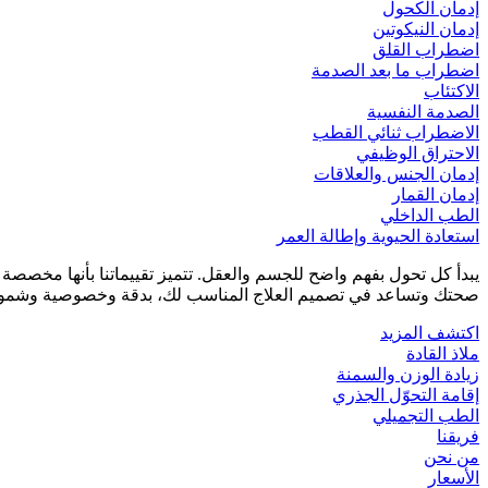
إدمان الكحول
إدمان النيكوتين
اضطراب القلق
اضطراب ما بعد الصدمة
الاكتئاب
الصدمة النفسية
الاضطراب ثنائي القطب
الاحتراق الوظيفي
إدمان الجنس والعلاقات
إدمان القمار
الطب الداخلي
استعادة الحيوية وإطالة العمر
يبدأ كل تحول بفهم واضح للجسم والعقل. تتميز تقييماتنا بأنها مخصص
صحتك وتساعد في تصميم العلاج المناسب لك، بدقة وخصوصية وشمول
اكتشف المزيد
ملاذ القادة
زيادة الوزن والسمنة
إقامة التحوّل الجذري
الطب التجميلي
فريقنا
من نحن
الأسعار