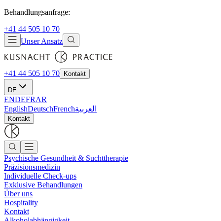
Behandlungsanfrage:
+41 44 505 10 70
Unser Ansatz
+41 44 505 10 70
Kontakt
DE
EN
DE
FR
AR
English
Deutsch
French
العربية
Kontakt
Psychische Gesundheit & Suchttherapie
Präzisionsmedizin
Individuelle Check-ups
Exklusive Behandlungen
Über uns
Hospitality
Kontakt
Alkoholabhängigkeit