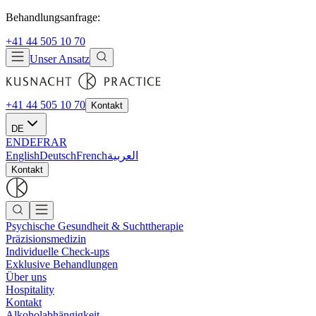
Behandlungsanfrage:
+41 44 505 10 70
Unser Ansatz
+41 44 505 10 70
Kontakt
DE
EN
DE
FR
AR
English
Deutsch
French
العربية
Kontakt
Psychische Gesundheit & Suchttherapie
Präzisionsmedizin
Individuelle Check-ups
Exklusive Behandlungen
Über uns
Hospitality
Kontakt
Alkoholabhängigkeit