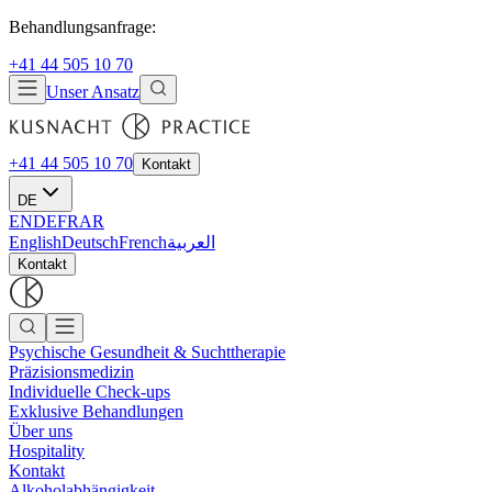
Behandlungsanfrage:
+41 44 505 10 70
Unser Ansatz
+41 44 505 10 70
Kontakt
DE
EN
DE
FR
AR
English
Deutsch
French
العربية
Kontakt
Psychische Gesundheit & Suchttherapie
Präzisionsmedizin
Individuelle Check-ups
Exklusive Behandlungen
Über uns
Hospitality
Kontakt
Alkoholabhängigkeit