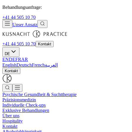
Behandlungsanfrage:
+41 44 505 10 70
Unser Ansatz
+41 44 505 10 70
Kontakt
DE
EN
DE
FR
AR
English
Deutsch
French
العربية
Kontakt
Psychische Gesundheit & Suchttherapie
Präzisionsmedizin
Individuelle Check-ups
Exklusive Behandlungen
Über uns
Hospitality
Kontakt
Alkoholabhängigkeit