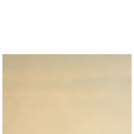
Wir werden Ihren Körper, Geist und Ihre Energie wieder ins
Gleichgewicht bringen. Sie lernen Bewältigungsstrategien und
Hilfsmittel kennen, die Ihnen helfen, besser mit Stress umzugehen,
wenn er wieder auftritt.
Unser renommiertes Team von Expert:innen identifiziert und
verhindert Gesundheitsrisiken, noch bevor sie Schaden anrichten
können.
Eine Auszeit in der Kusnacht Practice könnte Ihre bisher beste
Investition sein.