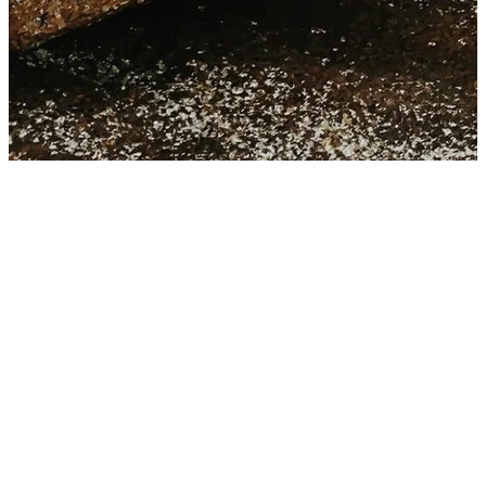
Unser umfassender und persönliche Ansatz beruht auf einem
ganzheitlichen, auf Sie zugeschnittenen 360-Grad-Plan. Wir
organisieren alles für...
Unser umfassender und persönliche Ansatz beruht auf einem
ganzheitlichen, auf Sie zugeschnittenen 360-Grad-Plan. Wir
organisieren alles für Sie und lassen dabei kein Detail ausser Acht.
Seien Sie versichert, dass Sie hier in einer freundlichen und
einfühlsamen Umgebung, in der Diskretion und Privatsphäre gross
geschrieben werden, sicher sind.