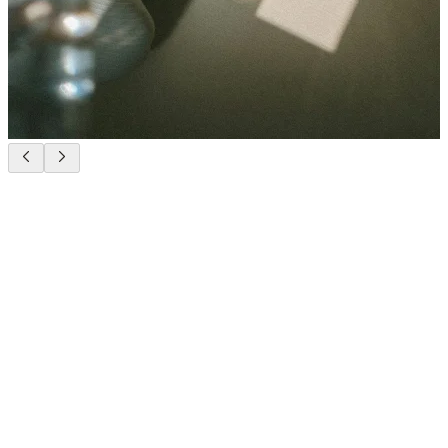
Privatsphäre, die Sie spüren können.
Diskretion, der Sie vertrauen können.
Ihre Privatsphäre ist hier heilig. Unsere Villen befinden sich in
Wohngegenden in Zürich, sind vollständig diskret, ohne äussere
Beschilderung, um sicherzustellen, dass Ihr Aufenthalt nicht
nachvollziehbar ist. Wir gestalten jedes Programm so, dass sich
niemals zwei Klienten treffen oder begegnen, wodurch Ihre
Anonymität durchweg gewahrt bleibt. Von Ihrer ersten Anfrage bis
lange nach Ihrer Abreise wahrt unser Team absolute Vertraulichkeit,
sodass Sie sich voll und ganz auf Ihre Heilung konzentrieren