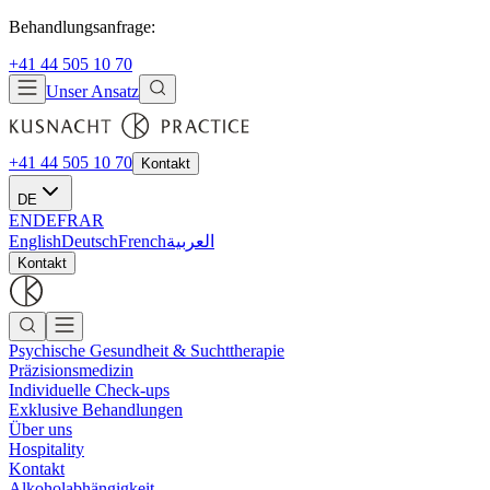
Behandlungsanfrage:
+41 44 505 10 70
Unser Ansatz
+41 44 505 10 70
Kontakt
DE
EN
DE
FR
AR
English
Deutsch
French
العربية
Kontakt
Psychische Gesundheit & Suchttherapie
Präzisionsmedizin
Individuelle Check-ups
Exklusive Behandlungen
Über uns
Hospitality
Kontakt
Alkoholabhängigkeit