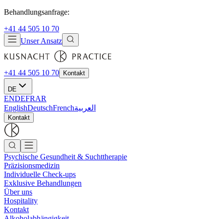
Behandlungsanfrage:
+41 44 505 10 70
Unser Ansatz
+41 44 505 10 70
Kontakt
DE
EN
DE
FR
AR
English
Deutsch
French
العربية
Kontakt
Psychische Gesundheit & Suchttherapie
Präzisionsmedizin
Individuelle Check-ups
Exklusive Behandlungen
Über uns
Hospitality
Kontakt
Alkoholabhängigkeit