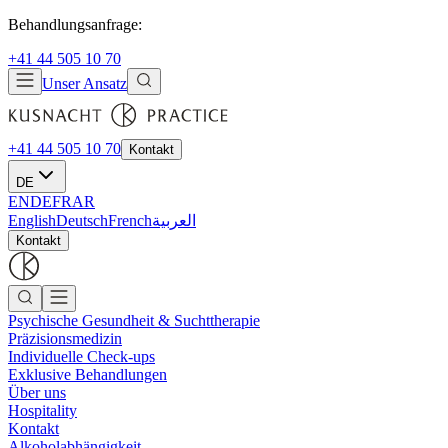
Behandlungsanfrage:
+41 44 505 10 70
Unser Ansatz
+41 44 505 10 70
Kontakt
DE
EN
DE
FR
AR
English
Deutsch
French
العربية
Kontakt
Psychische Gesundheit & Suchttherapie
Präzisionsmedizin
Individuelle Check-ups
Exklusive Behandlungen
Über uns
Hospitality
Kontakt
Alkoholabhängigkeit