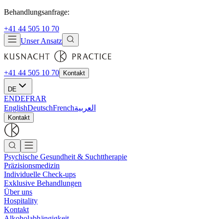
Behandlungsanfrage:
+41 44 505 10 70
Unser Ansatz
+41 44 505 10 70
Kontakt
DE
EN
DE
FR
AR
English
Deutsch
French
العربية
Kontakt
Psychische Gesundheit & Suchttherapie
Präzisionsmedizin
Individuelle Check-ups
Exklusive Behandlungen
Über uns
Hospitality
Kontakt
Alkoholabhängigkeit