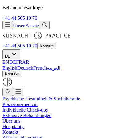
Behandlungsanfrage:
+41 44 505 10 70
Unser Ansatz
+41 44 505 10 70
Kontakt
DE
EN
DE
FR
AR
English
Deutsch
French
العربية
Kontakt
Psychische Gesundheit & Suchttherapie
Präzisionsmedizin
Individuelle Check-ups
Exklusive Behandlungen
Über uns
Hospitality
Kontakt
Alkoholabhängigkeit