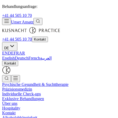
Behandlungsanfrage:
+41 44 505 10 70
Unser Ansatz
+41 44 505 10 70
Kontakt
DE
EN
DE
FR
AR
English
Deutsch
French
العربية
Kontakt
Psychische Gesundheit & Suchttherapie
Präzisionsmedizin
Individuelle Check-ups
Exklusive Behandlungen
Über uns
Hospitality
Kontakt
Alkoholabhängigkeit