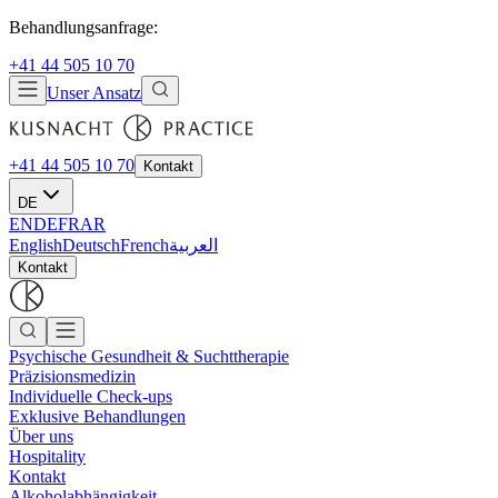
Behandlungsanfrage:
+41 44 505 10 70
Unser Ansatz
+41 44 505 10 70
Kontakt
DE
EN
DE
FR
AR
English
Deutsch
French
العربية
Kontakt
Psychische Gesundheit & Suchttherapie
Präzisionsmedizin
Individuelle Check-ups
Exklusive Behandlungen
Über uns
Hospitality
Kontakt
Alkoholabhängigkeit