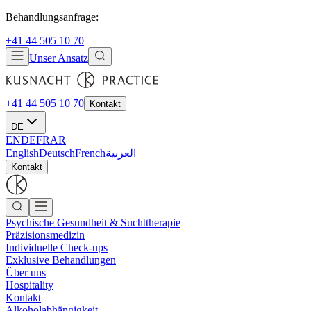
Behandlungsanfrage:
+41 44 505 10 70
Unser Ansatz
+41 44 505 10 70
Kontakt
DE
EN
DE
FR
AR
English
Deutsch
French
العربية
Kontakt
Psychische Gesundheit & Suchttherapie
Präzisionsmedizin
Individuelle Check-ups
Exklusive Behandlungen
Über uns
Hospitality
Kontakt
Alkoholabhängigkeit