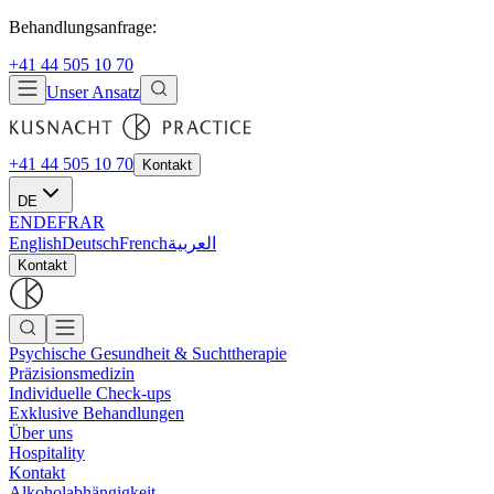
Behandlungsanfrage:
+41 44 505 10 70
Unser Ansatz
+41 44 505 10 70
Kontakt
DE
EN
DE
FR
AR
English
Deutsch
French
العربية
Kontakt
Psychische Gesundheit & Suchttherapie
Präzisionsmedizin
Individuelle Check-ups
Exklusive Behandlungen
Über uns
Hospitality
Kontakt
Alkoholabhängigkeit