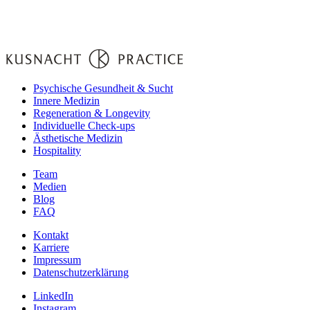
Psychische Gesundheit & Sucht
Innere Medizin
Regeneration & Longevity
Individuelle Check-ups
Ästhetische Medizin
Hospitality
Team
Medien
Blog
FAQ
Kontakt
Karriere
Impressum
Datenschutzerklärung
LinkedIn
Instagram