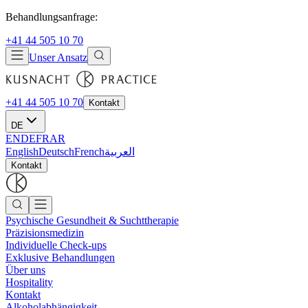
Behandlungsanfrage:
+41 44 505 10 70
Unser Ansatz
+41 44 505 10 70
Kontakt
DE
EN
DE
FR
AR
English
Deutsch
French
العربية
Kontakt
Psychische Gesundheit & Suchttherapie
Präzisionsmedizin
Individuelle Check-ups
Exklusive Behandlungen
Über uns
Hospitality
Kontakt
Alkoholabhängigkeit